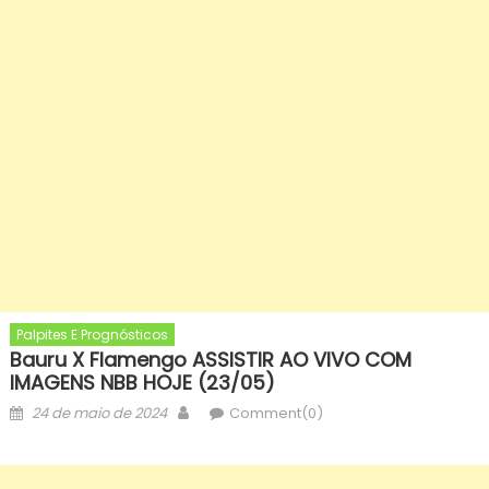
Palpites E Prognósticos
Bauru X Flamengo ASSISTIR AO VIVO COM
IMAGENS NBB HOJE (23/05)
Posted
Author
24 de maio de 2024
Comment(0)
on