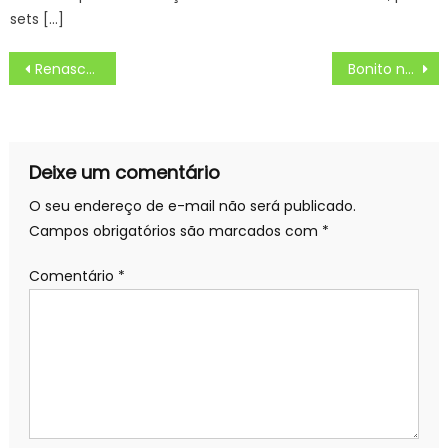
sets […]
Navegação
Renascer Lua de Mel entre Buba e Augusto e nudez causa espanto no noivo ‘NUNCA’
Bonito não possui exigências sobre padrões de lixeiras domiciliares dispostas em calçadas – Prefeitura Municipal de Bonito
de
Post
Deixe um comentário
O seu endereço de e-mail não será publicado.
Campos obrigatórios são marcados com
*
Comentário
*