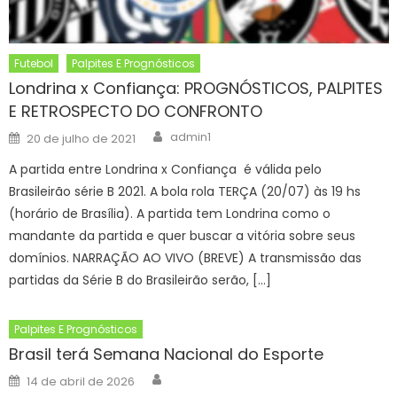
Futebol
Palpites E Prognósticos
Londrina x Confiança: PROGNÓSTICOS, PALPITES
E RETROSPECTO DO CONFRONTO
Author
Posted
admin1
20 de julho de 2021
on
A partida entre Londrina x Confiança é válida pelo
Brasileirão série B 2021. A bola rola TERÇA (20/07) às 19 hs
(horário de Brasília). A partida tem Londrina como o
mandante da partida e quer buscar a vitória sobre seus
domínios. NARRAÇÃO AO VIVO (BREVE) A transmissão das
partidas da Série B do Brasileirão serão, […]
Palpites E Prognósticos
Brasil terá Semana Nacional do Esporte
Author
Posted
14 de abril de 2026
on