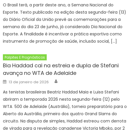
O Brasil terá, a partir deste ano, a Semana Nacional do
Esporte. Texto publicado na edição desta segunda-feira (13)
do Diário Oficial da União prevê as comemorações para a
semana do dia 23 de junho, já considerado Dia Nacional do
Esporte. A finalidade é incentivar a prática esportiva como
instrumento de promoção de saúde, inclusão social, […]
Palpites E Prognósticos
Bia Haddad cai na estreia e dupla de Stefani
avança no WTA de Adelaide
Author
Posted
13 de janeiro de 2026
on
As tenistas brasileiras Beatriz Haddad Maia e Luisa Stefani
abriram a temporada 2026 nesta segunda-feira (12) pelo
WTA 500 de Adelaide (Austrália), torneio preparatório para o
Aberto da Austrália, primeiro dos quatro Grand Slams do
circuito. Na disputa de simples, Haddad estreou com derrota
de virada para a revelação canadense Victoria Mboko, por 2