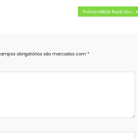
Polícia Militar Rural atua para impedir crimes no campo em todo o MS – Agência de Noticias do Governo de Mato Grosso do Sul
ampos obrigatórios são marcados com
*