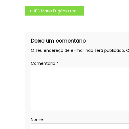
Navegação
UBS Maria Eugênia realiza palestra sobre síndrome de down – Agência de Notícias
de
Post
Deixe um comentário
O seu endereço de e-mail não será publicado.
C
Comentário
*
Nome