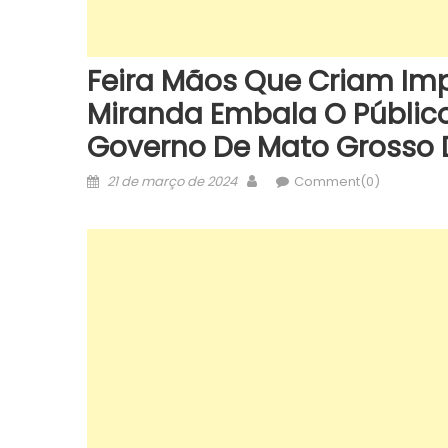
Feira Mãos Que Criam Imp
Miranda Embala O Público
Governo De Mato Grosso 
Posted
Author
21 de março de 2024
Comment(0)
on