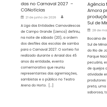
das no Carnaval 2027 –
Agência 
CGNotícias
Amora pr
Author
produção
Posted
21 de junho de 2026
on
Sul de M
A Liga das Entidades Carnavalescas
Posted
28 de ma
de Campo Grande (Lienca) definiu,
on
na noite de sábado (20), a ordem
Bocaina de
dos desfiles das escolas de samba
Sul de Mina
para o Carnaval 2027. O sorteio foi
do Rio de Ja
realizado durante o Arraial dos 45
Parque Nacio
anos da entidade, evento
pecuária, 
comemorativo que reuniu
de queijos a
representantes das agremiações,
atividade 
sambistas e o público no Teatro
produtores 
Arena do Horto. […]
preta, uma
saborosa, 