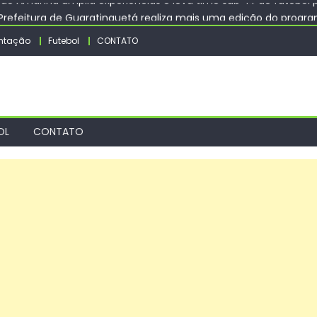
 Prefeitura de Guaratinguetá realiza mais uma edição do progr
WS firmam acordo de até R$ 20,5 milhões em créditos de nuvem p
ntação
Futebol
CONTATO
ães do Canil Municipal de Sorocaba é levado ao Carrefour Sôni
bi-IFSP é aprovado em chamada internacional Fapesp–NRF – IFS
 Amanhã amplia experiências e leva time sub-14 de futebol 
OL
CONTATO