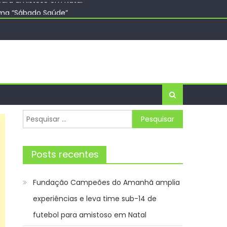
ama “Sábado Saúde”
ara impulsionar startups – Prefeitura da Cidade
a Maria neste sábado (8) – Agência de Notícias
P
para amistoso em Natal
Pesquisar
por:
Posts recentes
Fundação Campeões do Amanhã amplia
experiências e leva time sub-14 de
futebol para amistoso em Natal