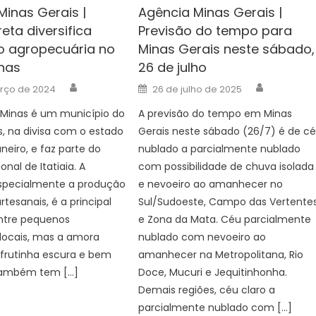
Minas Gerais |
Agência Minas Gerais |
eta diversifica
Previsão do tempo para
 agropecuária no
Minas Gerais neste sábado,
inas
26 de julho
Author
Author
Posted
rço de 2024
26 de julho de 2025
on
 Minas é um município do
A previsão do tempo em Minas
s, na divisa com o estado
Gerais neste sábado (26/7) é de c
neiro, e faz parte do
nublado a parcialmente nublado
nal de Itatiaia. A
com possibilidade de chuva isolada
especialmente a produção
e nevoeiro ao amanhecer no
rtesanais, é a principal
Sul/Sudoeste, Campo das Vertente
entre pequenos
e Zona da Mata. Céu parcialmente
locais, mas a amora
nublado com nevoeiro ao
 frutinha escura e bem
amanhecer na Metropolitana, Rio
também tem […]
Doce, Mucuri e Jequitinhonha.
Demais regiões, céu claro a
parcialmente nublado com […]