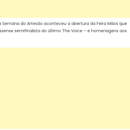
o a Semana do Artesão aconteceu a abertura da Feira Mãos que
sense semifinalista do último The Voice – e homenagens aos