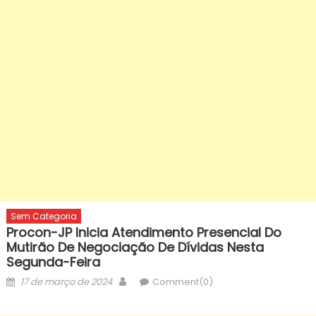
Sem Categoria
Procon-JP Inicia Atendimento Presencial Do
Mutirão De Negociação De Dívidas Nesta
Segunda-Feira
Posted
Author
17 de março de 2024
Comment(0)
on