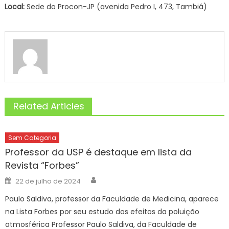
Local:
Sede do Procon-JP (avenida Pedro I, 473, Tambiá)
Related Articles
Sem Categoria
Professor da USP é destaque em lista da
Revista “Forbes”
Author
Posted
22 de julho de 2024
on
Paulo Saldiva, professor da Faculdade de Medicina, aparece
na Lista Forbes por seu estudo dos efeitos da poluição
atmosférica Professor Paulo Saldiva, da Faculdade de