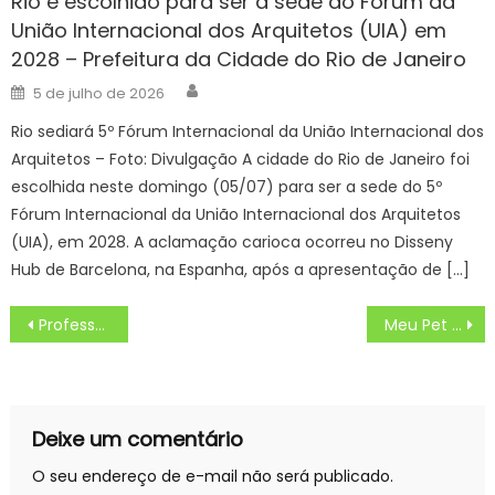
Rio é escolhido para ser a sede do Fórum da
União Internacional dos Arquitetos (UIA) em
2028 – Prefeitura da Cidade do Rio de Janeiro
Author
Posted
5 de julho de 2026
on
Rio sediará 5º Fórum Internacional da União Internacional dos
Arquitetos – Foto: Divulgação A cidade do Rio de Janeiro foi
escolhida neste domingo (05/07) para ser a sede do 5º
Fórum Internacional da União Internacional dos Arquitetos
(UIA), em 2028. A aclamação carioca ocorreu no Disseny
Hub de Barcelona, na Espanha, após a apresentação de […]
Navegação
Professor engaja estudantes com plataformas digitais para o ensino de matemática
Meu Pet Feliz leva serviços ao Jd. Telespark
de
Post
Deixe um comentário
O seu endereço de e-mail não será publicado.