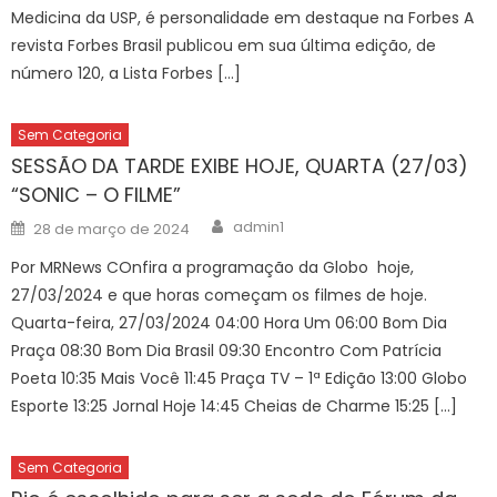
Medicina da USP, é personalidade em destaque na Forbes A
revista Forbes Brasil publicou em sua última edição, de
número 120, a Lista Forbes […]
Sem Categoria
SESSÃO DA TARDE EXIBE HOJE, QUARTA (27/03)
“SONIC – O FILME”
Author
Posted
admin1
28 de março de 2024
on
Por MRNews COnfira a programação da Globo hoje,
27/03/2024 e que horas começam os filmes de hoje.
Quarta-feira, 27/03/2024 04:00 Hora Um 06:00 Bom Dia
Praça 08:30 Bom Dia Brasil 09:30 Encontro Com Patrícia
Poeta 10:35 Mais Você 11:45 Praça TV – 1ª Edição 13:00 Globo
Esporte 13:25 Jornal Hoje 14:45 Cheias de Charme 15:25 […]
Sem Categoria