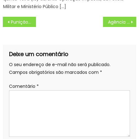
Militar e Ministério Público […]
Navegação
Punição da Globo? Apresentadora ‘perde’ programa após vazar informação sobre o BBB24
Agência Minas Gerais | Fundação Hemominas: 39 anos investindo na promoção da vida
de
Post
Deixe um comentário
O seu endereço de e-mail não será publicado.
Campos obrigatórios são marcados com
*
Comentário
*