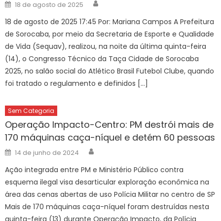
Author
Posted
18 de agosto de 2025
on
18 de agosto de 2025 17:45 Por: Mariana Campos A Prefeitura
de Sorocaba, por meio da Secretaria de Esporte e Qualidade
de Vida (Sequav), realizou, na noite da última quinta-feira
(14), o Congresso Técnico da Taça Cidade de Sorocaba
2025, no salão social do Atlético Brasil Futebol Clube, quando
foi tratado o regulamento e definidos […]
Sem Categoria
Operação Impacto-Centro: PM destrói mais de
170 máquinas caça-níquel e detém 60 pessoas
Author
Posted
14 de junho de 2024
on
Ação integrada entre PM e Ministério Público contra
esquema ilegal visa desarticular exploração econômica na
área das cenas abertas de uso Polícia Militar no centro de SP
Mais de 170 máquinas caça-níquel foram destruídas nesta
quinta-feira (13) durante Operação Impacto, da Polícia