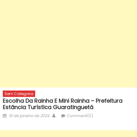
Sem Categoria
Escolha Da Rainha E Mini Rainha – Prefeitura
Estância Turística Guaratinguetá
Posted
Author
10 de janeiro de 2024
Comment(0)
on