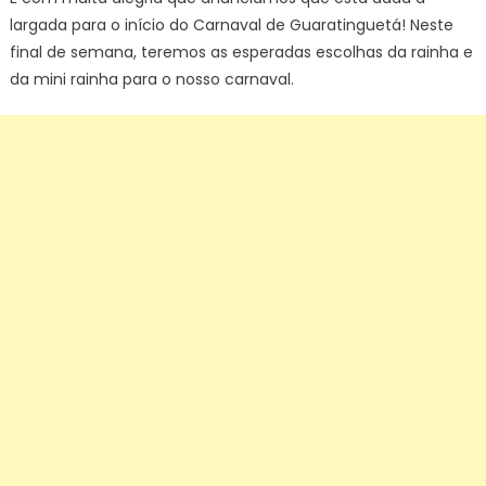
largada para o início do Carnaval de Guaratinguetá! Neste
final de semana, teremos as esperadas escolhas da rainha e
da mini rainha para o nosso carnaval.