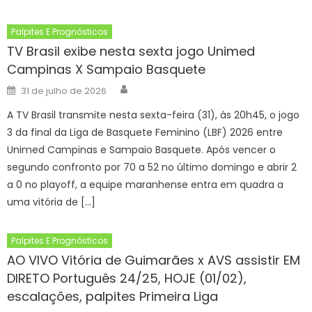
Palpites E Prognósticos
TV Brasil exibe nesta sexta jogo Unimed
Campinas X Sampaio Basquete
Author
Posted
31 de julho de 2026
on
A TV Brasil transmite nesta sexta-feira (31), às 20h45, o jogo
3 da final da Liga de Basquete Feminino (LBF) 2026 entre
Unimed Campinas e Sampaio Basquete. Após vencer o
segundo confronto por 70 a 52 no último domingo e abrir 2
a 0 no playoff, a equipe maranhense entra em quadra a
uma vitória de […]
Palpites E Prognósticos
AO VIVO Vitória de Guimarães x AVS assistir EM
DIRETO Português 24/25, HOJE (01/02),
escalações, palpites Primeira Liga