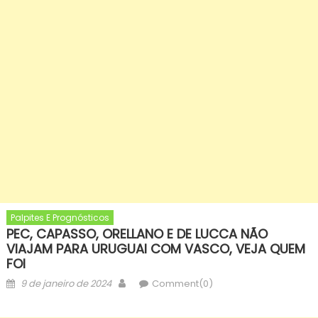
Palpites E Prognósticos
PEC, CAPASSO, ORELLANO E DE LUCCA NÃO
VIAJAM PARA URUGUAI COM VASCO, VEJA QUEM
FOI
Posted
Author
9 de janeiro de 2024
Comment(0)
on