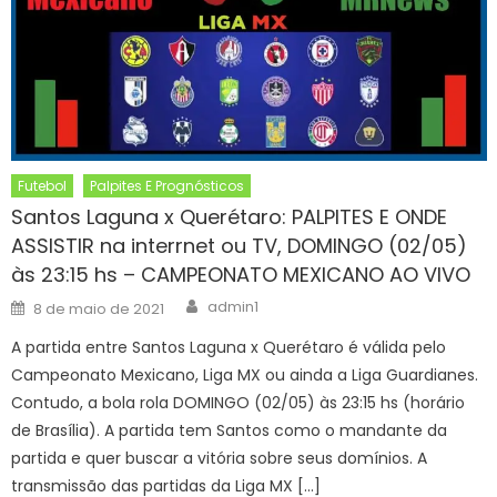
Futebol
Palpites E Prognósticos
Santos Laguna x Querétaro: PALPITES E ONDE
ASSISTIR na interrnet ou TV, DOMINGO (02/05)
às 23:15 hs – CAMPEONATO MEXICANO AO VIVO
Author
Posted
admin1
8 de maio de 2021
on
A partida entre Santos Laguna x Querétaro é válida pelo
Campeonato Mexicano, Liga MX ou ainda a Liga Guardianes.
Contudo, a bola rola DOMINGO (02/05) às 23:15 hs (horário
de Brasília). A partida tem Santos como o mandante da
partida e quer buscar a vitória sobre seus domínios. A
transmissão das partidas da Liga MX […]