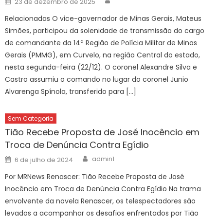
23 de dezembro de 2025
on
Relacionadas O vice-governador de Minas Gerais, Mateus
Simões, participou da solenidade de transmissão do cargo
de comandante da 14ª Região de Polícia Militar de Minas
Gerais (PMMG), em Curvelo, na região Central do estado,
nesta segunda-feira (22/12). O coronel Alexandre Silva e
Castro assumiu o comando no lugar do coronel Junio
Alvarenga Spínola, transferido para […]
Sem Categoria
Tião Recebe Proposta de José Inocêncio em
Troca de Denúncia Contra Egídio
Author
Posted
admin1
6 de julho de 2024
on
Por MRNews Renascer: Tião Recebe Proposta de José
Inocêncio em Troca de Denúncia Contra Egídio Na trama
envolvente da novela Renascer, os telespectadores são
levados a acompanhar os desafios enfrentados por Tião