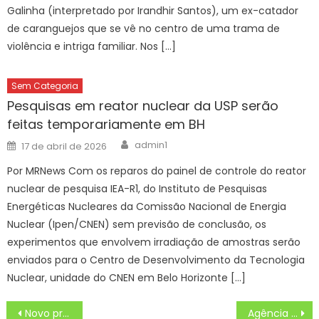
Galinha (interpretado por Irandhir Santos), um ex-catador
de caranguejos que se vê no centro de uma trama de
violência e intriga familiar. Nos […]
Sem Categoria
Pesquisas em reator nuclear da USP serão
feitas temporariamente em BH
Author
Posted
admin1
17 de abril de 2026
on
Por MRNews Com os reparos do painel de controle do reator
nuclear de pesquisa IEA-R1, do Instituto de Pesquisas
Energéticas Nucleares da Comissão Nacional de Energia
Nuclear (Ipen/CNEN) sem previsão de conclusão, os
experimentos que envolvem irradiação de amostras serão
enviados para o Centro de Desenvolvimento da Tecnologia
Nuclear, unidade do CNEN em Belo Horizonte […]
Navegação
Novo programa que paga por serviços ambientais em Bonito e Bodoquena tem 135 inscritos – Portal do Governo de Mato Grosso do Sul
Agência Minas Gerais | Governo de Minas pagou, em 2023, mais R$ 221 milhões do passivo de férias-prêmio a quase 7 mil servidores totalizando R$ 1,1 bilhão já quitados