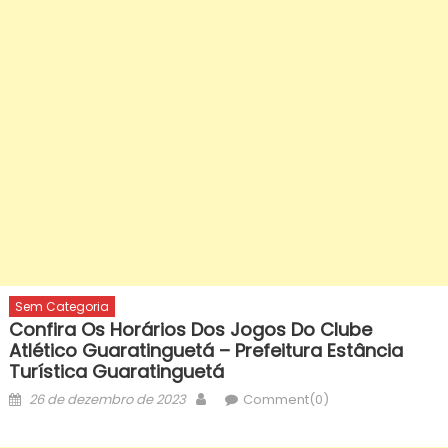
Sem Categoria
Confira Os Horários Dos Jogos Do Clube
Atlético Guaratinguetá – Prefeitura Estância
Turística Guaratinguetá
Posted
Author
26 de dezembro de 2023
Comment(0)
on