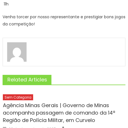
11h
Venha torcer por nosso representante e prestigiar bons jogos
da competição!
Related Articles
Sem Categoria
Agência Minas Gerais | Governo de Minas
acompanha passagem de comando da 14ª
Região de Polícia Militar, em Curvelo
Author
Posted