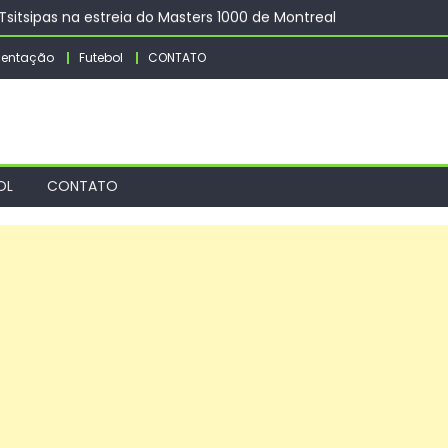
sitsipas na estreia do Masters 1000 de Montreal
os Jogos Olímpicos e Paralímpicos com legado consolidado e amp
entação
Futebol
CONTATO
4ª menor taxa de desemprego – CGNotícias
ação no Parque das Águas nos dias 15 e 16 de agosto – Agência 
a trabalhadores de empresas – CGNotícias
OL
CONTATO