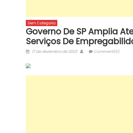
Sem Categoria
Governo De SP Amplia At
Serviços De Empregabili
Posted
Author
17 de dezembro de 2023
Comment(0)
on