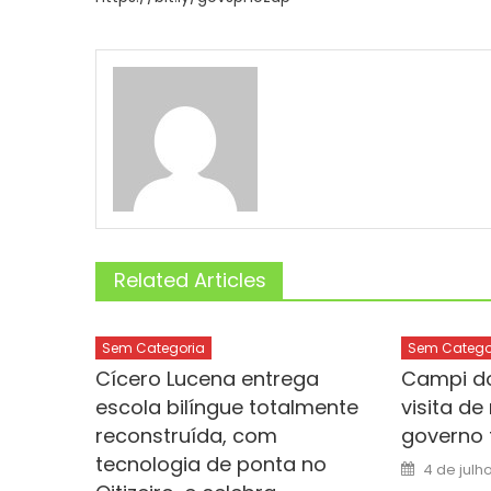
Related Articles
Sem Categoria
Sem Catego
Cícero Lucena entrega
Campi do
escola bilíngue totalmente
visita de
reconstruída, com
governo 
tecnologia de ponta no
Posted
4 de julh
on