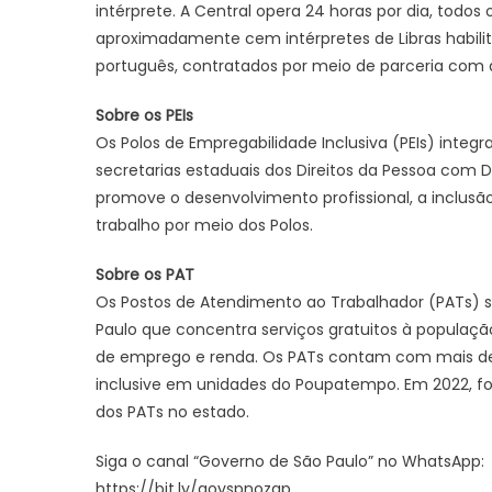
intérprete. A Central opera 24 horas por dia, tod
aproximadamente cem intérpretes de Libras habilit
português, contratados por meio de parceria com a
Sobre os PEIs
Os Polos de Empregabilidade Inclusiva (PEIs) integ
secretarias estaduais dos Direitos da Pessoa com
promove o desenvolvimento profissional, a inclus
trabalho por meio dos Polos.
Sobre os PAT
Os Postos de Atendimento ao Trabalhador (PATs) 
Paulo que concentra serviços gratuitos à população
de emprego e renda. Os PATs contam com mais de 
inclusive em unidades do Poupatempo. Em 2022, f
dos PATs no estado.
Siga o canal “Governo de São Paulo” no WhatsApp:
https://bit.ly/govspnozap