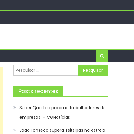
liado – Prefeitura da Cidade do Rio de Janeiro
de Notícias
Pesquisar
por:
Posts recentes
Super Quarta aproxima trabalhadores de
empresas – CGNotícias
João Fonseca supera Tsitsipas na estreia