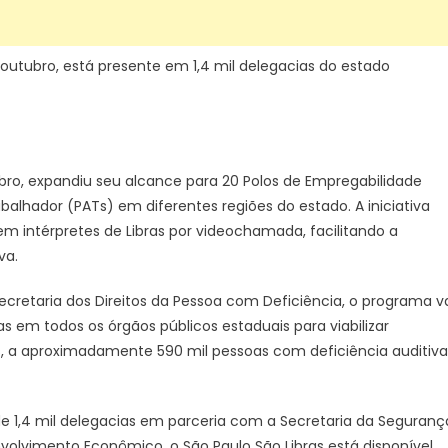
outubro, está presente em 1,4 mil delegacias do estado
bro, expandiu seu alcance para 20 Polos de Empregabilidade
balhador (PATs) em diferentes regiões do estado. A iniciativa
nem intérpretes de Libras por videochamada, facilitando a
va.
retaria dos Direitos da Pessoa com Deficiência, o programa v
 em todos os órgãos públicos estaduais para viabilizar
ais, a aproximadamente 590 mil pessoas com deficiência auditiva
de 1,4 mil delegacias em parceria com a Secretaria da Seguranç
volvimento Econômico, o São Paulo São Libras está disponível