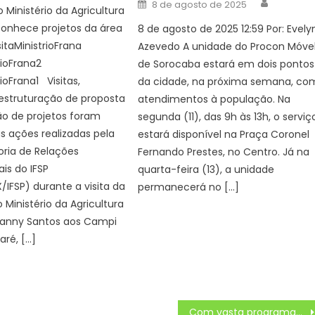
Author
Posted
8 de agosto de 2025
 Ministério da Agricultura
on
conhece projetos da área
8 de agosto de 2025 12:59 Por: Evely
itaMinistrioFrana
Azevedo A unidade do Procon Móve
rioFrana2
de Sorocaba estará em dois pontos
rioFrana1 Visitas,
da cidade, na próxima semana, co
estruturação de proposta
atendimentos à população. Na
ão de projetos foram
segunda (11), das 9h às 13h, o serviç
 ações realizadas pela
estará disponível na Praça Coronel
ria de Relações
Fernando Prestes, no Centro. Já na
ais do IFSP
quarta-feira (13), a unidade
/IFSP) durante a visita da
permanecerá no […]
 Ministério da Agricultura
Fanny Santos aos Campi
aré, […]
Com vasta programação de dezembro e janeiro, Prefeitura garante a João Pessoa um dos melhores verões de todos os tempos