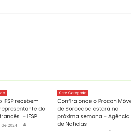
ria
Sem Categoria
 IFSP recebem
Confira onde o Procon Móve
 representante do
de Sorocaba estará na
francês – IFSP
próxima semana – Agência
de Notícias
Author
o de 2024