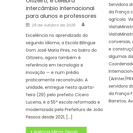
Oitizeiro, e celebra
Servidora do
intercâmbio internacional
da França 
para alunos e professores
agrícola Vis
Author
Posted
29 de outubro de 2025
VisitaMinist
on
VisitaMinist
Excelência no aprendizado do
conversas, 
segundo idioma, a Escola Bilíngue
e construç
Dom José Maria Pires, no bairro do
algumas das
Oitizeiro, agora também é
Coordenado
referência em tecnologia e
Internacion
inovação — e num prédio
(Arinter/PRX
praticamente reconstruído. A
servidora do
unidade, entregue nesta quarta-
da França 
feira (29) pelo prefeito Cícero
Barretos, Av
Lucena, é a 55ª escola reformada e
modernizada pela Prefeitura de João
Pessoa desde 2021, […]
Navegação
Agência Minas Gerais | Operações da PMMG resultam na prisão de 1,5 mil foragidos da Justiça