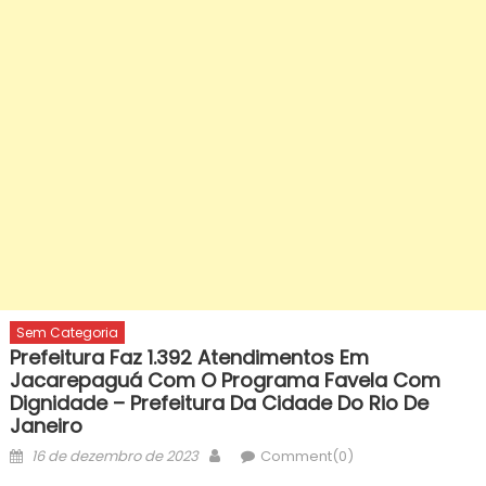
Sem Categoria
Prefeitura Faz 1.392 Atendimentos Em
Jacarepaguá Com O Programa Favela Com
Dignidade – Prefeitura Da Cidade Do Rio De
Janeiro
Posted
Author
16 de dezembro de 2023
Comment(0)
on