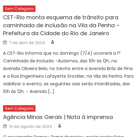
Sem Categoria
CET-Rio monta esquema de trânsito para
caminhada de inclusão na Vila da Penha –
Prefeitura da Cidade do Rio de Janeiro
Author
Posted
7 de abril de 2024
on
A CET-Rio informa que no domingo (7/4) ocorrerá a 1ª
Caminhada de Inclusão -Autismos, das 10h às 12h, na
Avenida Oliveira Belo, no trecho entre a Avenida Brás de Pina
e a Rua Engenheiro Lafayette Stockler, na Vila da Penha. Para
viabilizar o evento, as seguintes vias serão interditadas, das
10h às 12h: – Avenida […]
Sem Categoria
Agência Minas Gerais | Nota à imprensa
Author
Posted
10 de agosto de 2024
on
O governador Romeu Zema decretou, nesta sexta-feira