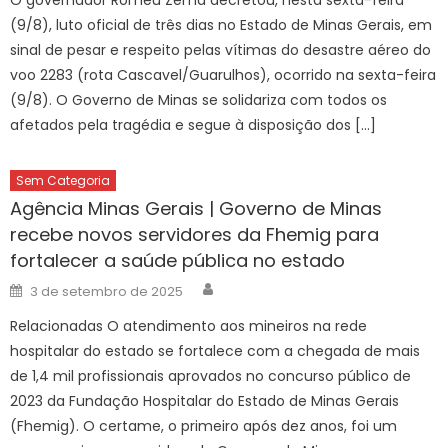
(9/8), luto oficial de três dias no Estado de Minas Gerais, em
sinal de pesar e respeito pelas vítimas do desastre aéreo do
voo 2283 (rota Cascavel/Guarulhos), ocorrido na sexta-feira
(9/8). O Governo de Minas se solidariza com todos os
afetados pela tragédia e segue à disposição dos […]
Sem Categoria
Agência Minas Gerais | Governo de Minas
recebe novos servidores da Fhemig para
fortalecer a saúde pública no estado
Author
Posted
3 de setembro de 2025
on
Relacionadas O atendimento aos mineiros na rede
hospitalar do estado se fortalece com a chegada de mais
de 1,4 mil profissionais aprovados no concurso público de
2023 da Fundação Hospitalar do Estado de Minas Gerais
(Fhemig). O certame, o primeiro após dez anos, foi um