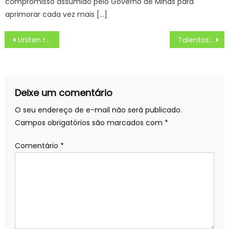
compromisso assumido pelo Governo de Minas para
aprimorar cada vez mais […]
Navegação
Uniten realiza formatura de 280 alunos de 30 cursos gratuitos e lança a plataforma Banco de Talentos para facilitar o acesso das empresas aos currículos
Talentosas bailarinas da Escola Maria Júlia brilham em apresentação do Projeto Sou Bailarina – Prefeitura Estância Turística Guaratinguetá
de
Post
Deixe um comentário
O seu endereço de e-mail não será publicado.
Campos obrigatórios são marcados com
*
Comentário
*