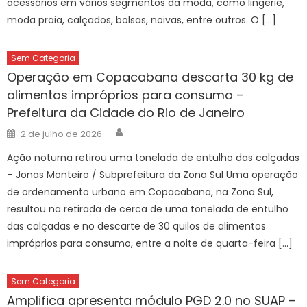
acessórios em vários segmentos da moda, como lingerie,
moda praia, calçados, bolsas, noivas, entre outros. O […]
Sem Categoria
Operação em Copacabana descarta 30 kg de
alimentos impróprios para consumo –
Prefeitura da Cidade do Rio de Janeiro
Author
Posted
2 de julho de 2026
on
Ação noturna retirou uma tonelada de entulho das calçadas
– Jonas Monteiro / Subprefeitura da Zona Sul Uma operação
de ordenamento urbano em Copacabana, na Zona Sul,
resultou na retirada de cerca de uma tonelada de entulho
das calçadas e no descarte de 30 quilos de alimentos
impróprios para consumo, entre a noite de quarta-feira […]
Sem Categoria
Amplifica apresenta módulo PGD 2.0 no SUAP –