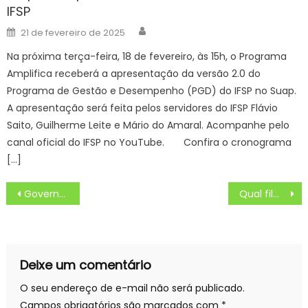
IFSP
Author
Posted
21 de fevereiro de 2025
on
Na próxima terça-feira, 18 de fevereiro, às 15h, o Programa
Amplifica receberá a apresentação da versão 2.0 do
Programa de Gestão e Desempenho (PGD) do IFSP no Suap.
A apresentação será feita pelos servidores do IFSP Flávio
Saito, Guilherme Leite e Mário do Amaral. Acompanhe pelo
canal oficial do IFSP no YouTube. Confira o cronograma
[…]
Navegação
Governo de MS investe R$ 28 mi em Santa Rita do Pardo, entrega anel viário e nova delegacia da Polícia Civil
Qual filme vai passar na SESSÃO DA TARDE HOJE QUARTA (06/12)? “Uma Segunda Chance Para Amar”- QUE HORAS COMEÇA
de
Post
Deixe um comentário
O seu endereço de e-mail não será publicado.
Campos obrigatórios são marcados com
*