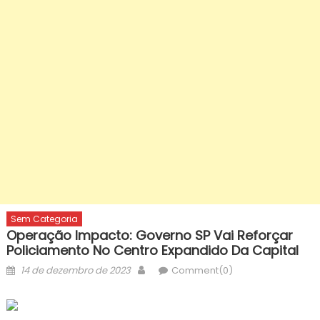
Sem Categoria
Operação Impacto: Governo SP Vai Reforçar
Policiamento No Centro Expandido Da Capital
Posted
Author
14 de dezembro de 2023
Comment(0)
on