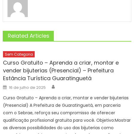
Related Articles
Sem Categoria
Curso Gratuito – Aprenda a criar, montar e
vender bijuterias (Presencial) – Prefeitura
Estância Turística Guaratinguetá
Author
Posted
16 de julho de 2025
on
Curso Gratuito – Aprenda a criar, montar e vender bijuterias
(Presencial) A Prefeitura de Guaratinguetá, em parceria
com o Sebrae, reforça seu compromisso de oferecer
qualificação profissional gratuita para você. Objetivo:Mostrar
as diversas possibilidades do uso das bijuterias como