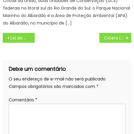
Oficial da União, duas Unidades de Conservação (UCs)
federais no litoral sul do Rio Grande do Sul: o Parque Nacional
Marinho do Albardão e a Área de Proteção Ambiental (APA)
do Albardão, no município de […]
Navegação
Lei da modernização administrativa do Governo de SP é aprovada
Cícero Lucena anuncia resultado do Prêmio ‘Escola e CMEI Nota 10’ para profissionais da Educação, que será pago nesta quarta-feira
de
Post
Deixe um comentário
O seu endereço de e-mail não será publicado.
Campos obrigatórios são marcados com
*
Comentário
*