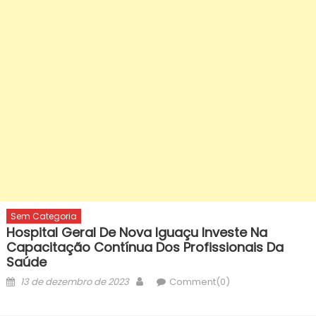
Sem Categoria
Hospital Geral De Nova Iguaçu Investe Na
Capacitação Contínua Dos Profissionais Da
Saúde
Posted
Author
13 de dezembro de 2023
Comment(0)
on