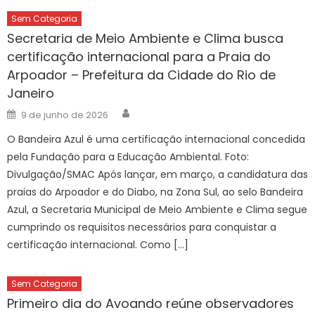
Sem Categoria
Secretaria de Meio Ambiente e Clima busca
certificação internacional para a Praia do
Arpoador – Prefeitura da Cidade do Rio de
Janeiro
Author
Posted
9 de junho de 2026
on
O Bandeira Azul é uma certificação internacional concedida
pela Fundação para a Educação Ambiental. Foto:
Divulgação/SMAC Após lançar, em março, a candidatura das
praias do Arpoador e do Diabo, na Zona Sul, ao selo Bandeira
Azul, a Secretaria Municipal de Meio Ambiente e Clima segue
cumprindo os requisitos necessários para conquistar a
certificação internacional. Como […]
Sem Categoria
Primeiro dia do Avoando reúne observadores