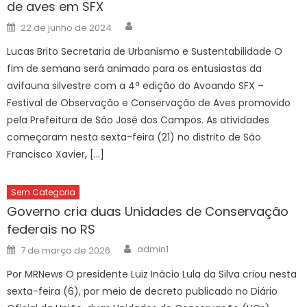
de aves em SFX
Author
Posted
22 de junho de 2024
on
Lucas Brito Secretaria de Urbanismo e Sustentabilidade O
fim de semana será animado para os entusiastas da
avifauna silvestre com a 4ª edição do Avoando SFX –
Festival de Observação e Conservação de Aves promovido
pela Prefeitura de São José dos Campos. As atividades
começaram nesta sexta-feira (21) no distrito de São
Francisco Xavier, […]
Sem Categoria
Governo cria duas Unidades de Conservação
federais no RS
Author
Posted
admin1
7 de março de 2026
on
Por MRNews O presidente Luiz Inácio Lula da Silva criou nesta
sexta-feira (6), por meio de decreto publicado no Diário