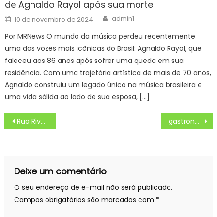
de Agnaldo Rayol após sua morte
Author
Posted
admin1
10 de novembro de 2024
on
Por MRNews O mundo da música perdeu recentemente
uma das vozes mais icônicas do Brasil: Agnaldo Rayol, que
faleceu aos 86 anos após sofrer uma queda em sua
residência. Com uma trajetória artística de mais de 70 anos,
Agnaldo construiu um legado único na música brasileira e
uma vida sólida ao lado de sua esposa, […]
Navegação
Rua Rivadávia Correa terá trecho interditado no sábado para evento na Cidade do Samba – Prefeitura da Cidade do Rio de Janeiro
gastronomia regional também se destaca – Portal do Governo de Mato Grosso do Sul
de
Post
Deixe um comentário
O seu endereço de e-mail não será publicado.
Campos obrigatórios são marcados com
*