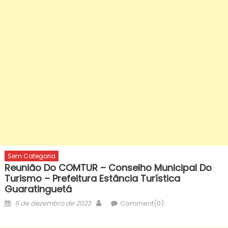
Sem Categoria
Reunião Do COMTUR – Conselho Municipal Do
Turismo – Prefeitura Estância Turística
Guaratinguetá
Posted
Author
9 de dezembro de 2023
Comment(0)
on