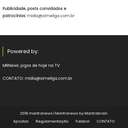
Publicidade, posts convidados e
patrocínios:
midia@oimeliga.com.br
Powered by:
MRNews:
jogos de hoje na TV
CONTATO: midia@oimeliga.com.br
2018 mantranews
|
Mantranews by
Mantrabrain
.
Apostas
Regulamentação
Futebol
CONTATO