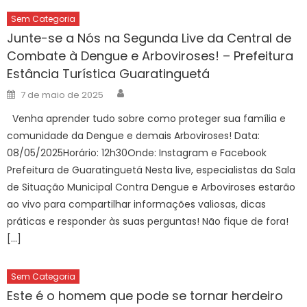
Sem Categoria
Junte-se a Nós na Segunda Live da Central de
Combate à Dengue e Arboviroses! – Prefeitura
Estância Turística Guaratinguetá
Author
Posted
7 de maio de 2025
on
Venha aprender tudo sobre como proteger sua família e
comunidade da Dengue e demais Arboviroses! Data:
08/05/2025Horário: 12h30Onde: Instagram e Facebook
Prefeitura de Guaratinguetá Nesta live, especialistas da Sala
de Situação Municipal Contra Dengue e Arboviroses estarão
ao vivo para compartilhar informações valiosas, dicas
práticas e responder às suas perguntas! Não fique de fora!
[…]
Sem Categoria
Este é o homem que pode se tornar herdeiro