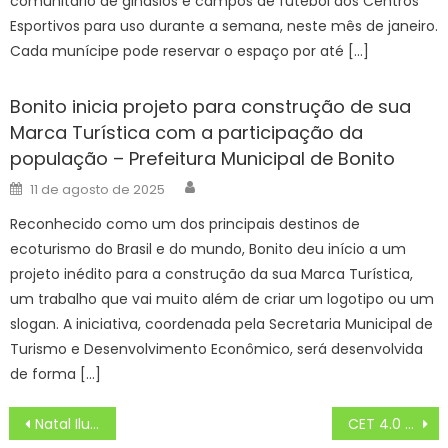
comunitário de ginásios e campos de futebol dos Centros
Esportivos para uso durante a semana, neste mês de janeiro.
Cada munícipe pode reservar o espaço por até […]
Bonito inicia projeto para construção de sua
Marca Turística com a participação da
população – Prefeitura Municipal de Bonito
Author
Posted
11 de agosto de 2025
on
Reconhecido como um dos principais destinos de
ecoturismo do Brasil e do mundo, Bonito deu início a um
projeto inédito para a construção da sua Marca Turística,
um trabalho que vai muito além de criar um logotipo ou um
slogan. A iniciativa, coordenada pela Secretaria Municipal de
Turismo e Desenvolvimento Econômico, será desenvolvida
de forma […]
Navegação
Natal Iluminado começa segunda-feira na praça Afonso Pena
CET 4.0 do Parque Tecnológico de Sorocaba entrega prêmio ao ganhador de sorteio na inauguração do LabX 4.0 – Noticias