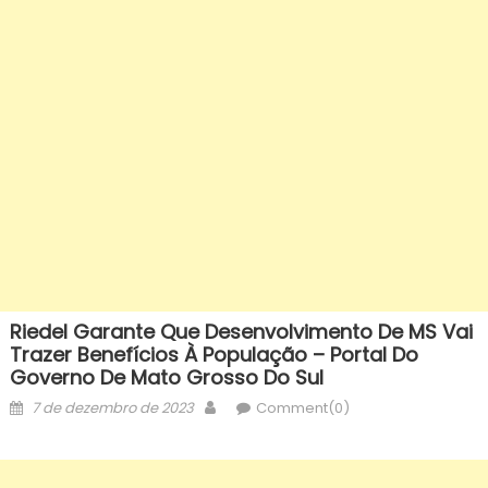
Riedel Garante Que Desenvolvimento De MS Vai
Trazer Benefícios À População – Portal Do
Governo De Mato Grosso Do Sul
Posted
Author
7 de dezembro de 2023
Comment(0)
on