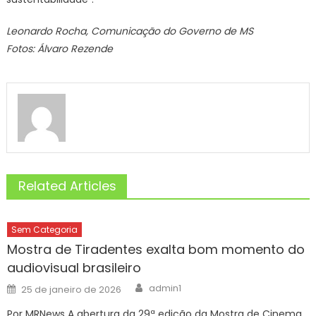
Leonardo Rocha, Comunicação do Governo de MS
Fotos: Álvaro Rezende
Related Articles
Sem Categoria
Mostra de Tiradentes exalta bom momento do
audiovisual brasileiro
Author
Posted
admin1
25 de janeiro de 2026
on
Por MRNews A abertura da 29ª edição da Mostra de Cinema