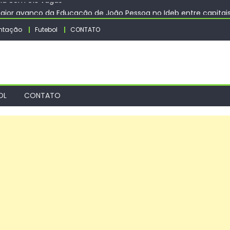
aior avanço da Educação de João Pessoa no Ideb entre capitai
rá ação de vacinação contra a Febre Amarela na região da Rocin
ntação
Futebol
CONTATO
s e restringe cidadania por nascimento
eiros 2026 tem único jogo neste domingo (9) – Agência de Notí
na com 913 vagas
OL
CONTATO