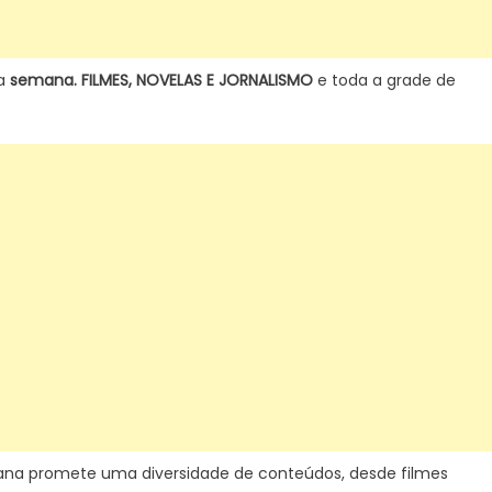
a
semana. FILMES, NOVELAS E JORNALISMO
e toda a grade de
ana promete uma diversidade de conteúdos, desde filmes