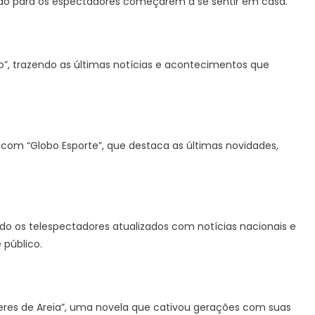
ído para os espectadores começarem a se sentir em casa.
ão”, trazendo as últimas notícias e acontecimentos que
om “Globo Esporte”, que destaca as últimas novidades,
o os telespectadores atualizados com notícias nacionais e
 público.
eres de Areia”, uma novela que cativou gerações com suas