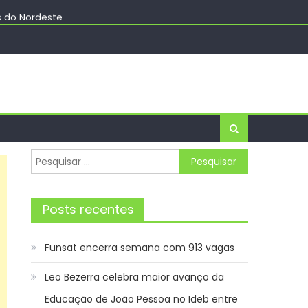
s do Nordeste
ha – Prefeitura Estância Turística Guaratinguetá
cias
Pesquisar
por:
Posts recentes
Funsat encerra semana com 913 vagas
Leo Bezerra celebra maior avanço da
Educação de João Pessoa no Ideb entre