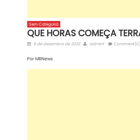
Sem Categoria
QUE HORAS COMEÇA TERRA
Posted
Author
6 de dezembro de 2023
admin1
Comment(0
on
Por MRNews