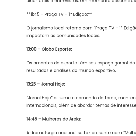
dicas úteis e entrevistas. Um momento descontra
**11:45 – Praça TV – 1ª Edição:**
O jornalismo local retorna com “Praça TV – 1ª Ediç
impactam as comunidades locais.
13:00 – Globo Esporte:
Os amantes do esporte têm seu espaço garantido c
resultados e análises do mundo esportivo.
13:25 – Jornal Hoje:
“Jornal Hoje” assume o comando da tarde, mantend
internacionais, além de abordar temas de interesse
14:45 – Mulheres de Areia:
A dramaturgia nacional se faz presente com “Mulh