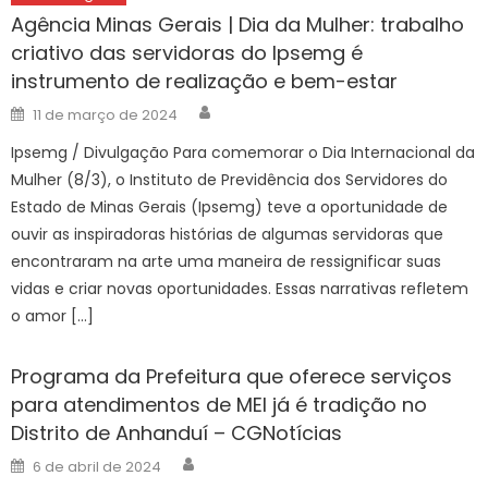
Agência Minas Gerais | Dia da Mulher: trabalho
criativo das servidoras do Ipsemg é
instrumento de realização e bem-estar
Author
Posted
11 de março de 2024
on
Ipsemg / Divulgação Para comemorar o Dia Internacional da
Mulher (8/3), o Instituto de Previdência dos Servidores do
Estado de Minas Gerais (Ipsemg) teve a oportunidade de
ouvir as inspiradoras histórias de algumas servidoras que
encontraram na arte uma maneira de ressignificar suas
vidas e criar novas oportunidades. Essas narrativas refletem
o amor […]
Programa da Prefeitura que oferece serviços
para atendimentos de MEI já é tradição no
Distrito de Anhanduí – CGNotícias
Author
Posted
6 de abril de 2024
on