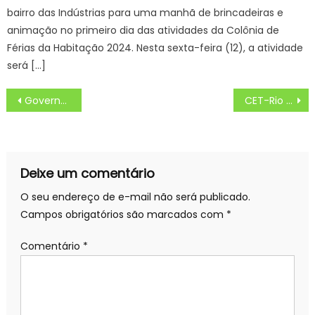
bairro das Indústrias para uma manhã de brincadeiras e
animação no primeiro dia das atividades da Colônia de
Férias da Habitação 2024. Nesta sexta-feira (12), a atividade
será […]
Navegação
Governo anuncia 1º Plano de Economia Criativa para fazer de MS referência nacional em políticas e gestão
CET-Rio monta esquema de trânsito para obras do programa Bairro Maravilha na Avenida Teixeira de Castro – Prefeitura da Cidade do Rio de Janeiro
de
Post
Deixe um comentário
O seu endereço de e-mail não será publicado.
Campos obrigatórios são marcados com
*
Comentário
*