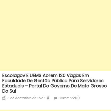
Escolagov E UEMS Abrem 120 Vagas Em
Faculdade De Gestão Pública Para Servidores
Estaduais – Portal Do Governo De Mato Grosso
Do Sul
Posted
Author
6 de dezembro de 2023
Comment(0)
on