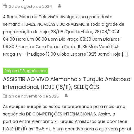
Author
Posted
26 de agosto de 2024
on
A Rede Globo de Televisão divulgou sua grade desta
semana. FILMES, NOVELAS E JORNALISMO e toda a grade de
programação de hoje, 28/08. Quarta-feira, 28/08/2024
04:00 Hora Um 06:00 Bom Dia Praça 08:30 Bom Dia Brasil
09:30 Encontro Com Patrícia Poeta 10:35 Mais Você 11:45
Praça TV – 1ª Edição 13:00 Globo Esporte 13:25 Jornal Hoje […]
Palpites E Prognósticos
ASSISTIR AO VIVO Alemanha x Turquia Amistoso
Internacional, HOJE (18/11), SELEÇÕES
Author
Posted
24 de novembro de 2023
on
As equipes européias estão se preparando para mais uma
sequência DE COMPETIÇÕES INTERNACIONAIS. Assim, a
partida entre Alemanha x Turquia Amistosos que acontece
HOJE (18/11) às 16:45 hs, é um aperitivo para o que vem por aí