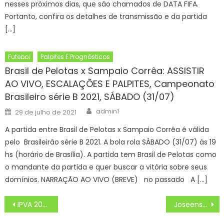
nesses próximos dias, que são chamados de DATA FIFA.
Portanto, confira os detalhes de transmissão e da partida
[…]
Futebol
Palpites E Prognósticos
Brasil de Pelotas x Sampaio Corrêa: ASSISTIR
AO VIVO, ESCALAÇÕES E PALPITES, Campeonato
Brasileiro série B 2021, SÁBADO (31/07)
Author
Posted
admin1
29 de julho de 2021
on
A partida entre Brasil de Pelotas x Sampaio Corrêa é válida
pelo Brasileirão série B 2021. A bola rola SÁBADO (31/07) às 19
hs (horário de Brasília). A partida tem Brasil de Pelotas como
o mandante da partida e quer buscar a vitória sobre seus
domínios. NARRAÇÃO AO VIVO (BREVE) no passado A […]
Navegação
IPVA 2024 poderá ser pago com Pix; novo portal garante segurança para contribuintes – Portal do Governo de Mato Grosso do Sul
Joseenses são campeões com a Seleção Paulista de Handebol
de