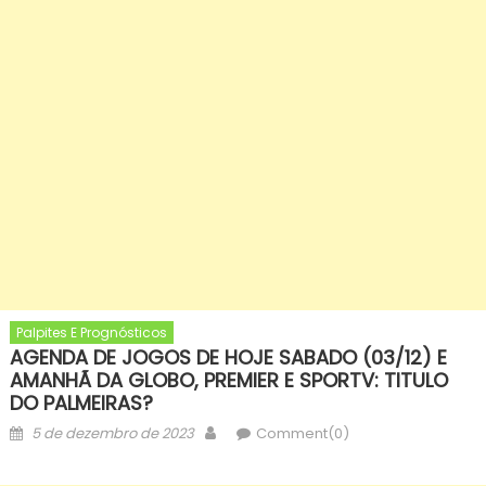
Palpites E Prognósticos
AGENDA DE JOGOS DE HOJE SABADO (03/12) E
AMANHÃ DA GLOBO, PREMIER E SPORTV: TITULO
DO PALMEIRAS?
Posted
Author
5 de dezembro de 2023
Comment(0)
on