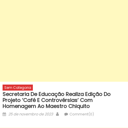
Sem Categoria
Secretaria De Educação Realiza Edição Do
Projeto ‘Café E Controvérsias’ Com
Homenagem Ao Maestro Chiquito
Posted
Author
25 de novembro de 2023
Comment(0)
on