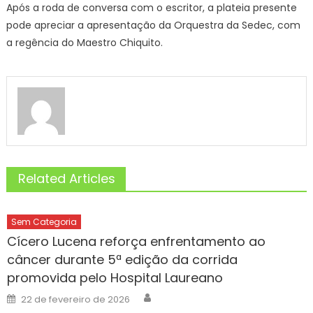
Após a roda de conversa com o escritor, a plateia presente
pode apreciar a apresentação da Orquestra da Sedec, com
a regência do Maestro Chiquito.
Related Articles
Sem Categoria
Cícero Lucena reforça enfrentamento ao
câncer durante 5ª edição da corrida
promovida pelo Hospital Laureano
Author
Posted
22 de fevereiro de 2026
on