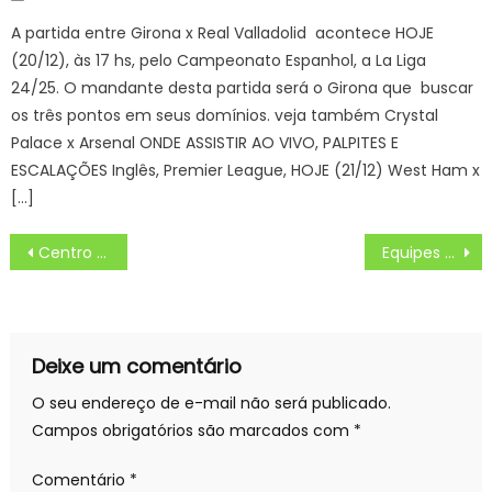
on
A partida entre Girona x Real Valladolid acontece HOJE
(20/12), às 17 hs, pelo Campeonato Espanhol, a La Liga
24/25. O mandante desta partida será o Girona que buscar
os três pontos em seus domínios. veja também Crystal
Palace x Arsenal ONDE ASSISTIR AO VIVO, PALPITES E
ESCALAÇÕES Inglês, Premier League, HOJE (21/12) West Ham x
[…]
Navegação
Centro Paula Souza promove 4º Encontro entre Bibliotecas das Etecs e Fatecs
Equipes de saúde da família fazem o chamamento da população para vacinação nos diversos serviços
de
Post
Deixe um comentário
O seu endereço de e-mail não será publicado.
Campos obrigatórios são marcados com
*
Comentário
*