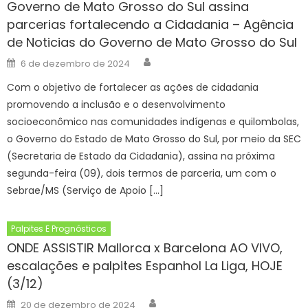
Governo de Mato Grosso do Sul assina
parcerias fortalecendo a Cidadania – Agência
de Noticias do Governo de Mato Grosso do Sul
Author
Posted
6 de dezembro de 2024
on
Com o objetivo de fortalecer as ações de cidadania
promovendo a inclusão e o desenvolvimento
socioeconômico nas comunidades indígenas e quilombolas,
o Governo do Estado de Mato Grosso do Sul, por meio da SEC
(Secretaria de Estado da Cidadania), assina na próxima
segunda-feira (09), dois termos de parceria, um com o
Sebrae/MS (Serviço de Apoio […]
Palpites E Prognósticos
ONDE ASSISTIR Mallorca x Barcelona AO VIVO,
escalações e palpites Espanhol La Liga, HOJE
(3/12)
Author
Posted
20 de dezembro de 2024