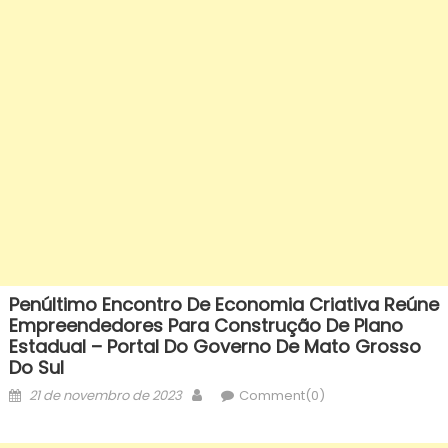
Penúltimo Encontro De Economia Criativa Reúne
Empreendedores Para Construção De Plano
Estadual – Portal Do Governo De Mato Grosso
Do Sul
Posted
Author
21 de novembro de 2023
Comment(0)
on