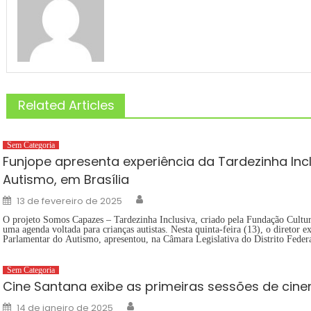
Related Articles
Sem Categoria
Funjope apresenta experiência da Tardezinha Inc
Autismo, em Brasília
Author
Posted
13 de fevereiro de 2025
on
O projeto Somos Capazes – Tardezinha Inclusiva, criado pela Fundação Cultur
uma agenda voltada para crianças autistas. Nesta quinta-feira (13), o diretor 
Parlamentar do Autismo, apresentou, na Câmara Legislativa do Distrito Federal
Sem Categoria
Cine Santana exibe as primeiras sessões de cin
Author
Posted
14 de janeiro de 2025