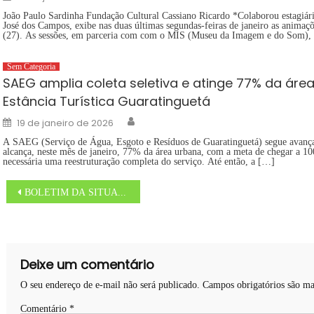
on
João Paulo Sardinha Fundação Cultural Cassiano Ricardo *Colaborou estagiári
José dos Campos, exibe nas duas últimas segundas-feiras de janeiro as animaç
(27). As sessões, em parceria com com o MIS (Museu da Imagem e do Som),
Sem Categoria
SAEG amplia coleta seletiva e atinge 77% da área
Estância Turística Guaratinguetá
Author
Posted
19 de janeiro de 2026
on
A SAEG (Serviço de Água, Esgoto e Resíduos de Guaratinguetá) segue avançan
alcança, neste mês de janeiro, 77% da área urbana, com a meta de chegar a 10
necessária uma reestruturação completa do serviço. Até então, a […]
Navegação
BOLETIM DA SITUAÇÃO DAS CHUVAS NO ESTADO – 19/11/2023 – 20H30
de
Post
Deixe um comentário
O seu endereço de e-mail não será publicado.
Campos obrigatórios são m
Comentário
*