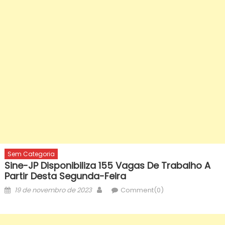
Sem Categoria
Sine-JP Disponibiliza 155 Vagas De Trabalho A
Partir Desta Segunda-Feira
Posted
Author
19 de novembro de 2023
Comment(0)
on