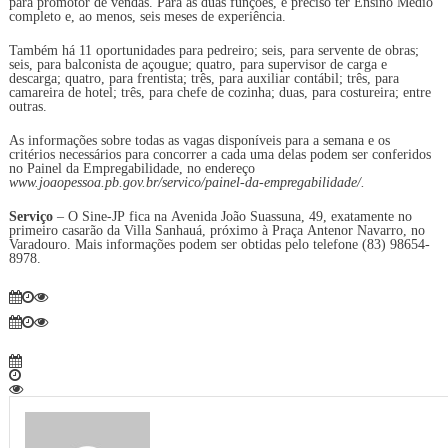
para promotor de vendas. Para as duas funções, é preciso ter Ensino Médio
completo e, ao menos, seis meses de experiência.
Também há 11 oportunidades para pedreiro; seis, para servente de obras;
seis, para balconista de açougue; quatro, para supervisor de carga e
descarga; quatro, para frentista; três, para auxiliar contábil; três, para
camareira de hotel; três, para chefe de cozinha; duas, para costureira; entre
outras.
As informações sobre todas as vagas disponíveis para a semana e os
critérios necessários para concorrer a cada uma delas podem ser conferidos
no Painel da Empregabilidade, no endereço
www.joaopessoa.pb.gov.br/servico/painel-da-empregabilidade/.
Serviço
– O Sine-JP fica na Avenida João Suassuna, 49, exatamente no
primeiro casarão da Villa Sanhauá, próximo à Praça Antenor Navarro, no
Varadouro. Mais informações podem ser obtidas pelo telefone (83) 98654-
8978.