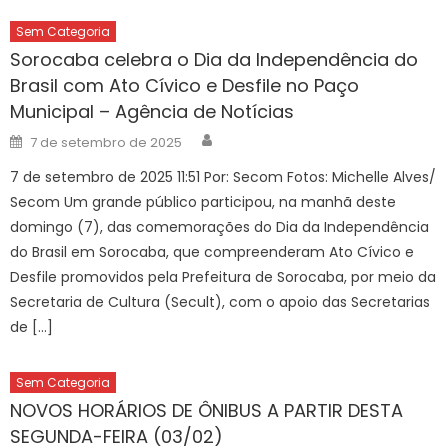
Sem Categoria
Sorocaba celebra o Dia da Independência do
Brasil com Ato Cívico e Desfile no Paço
Municipal – Agência de Notícias
Author
Posted
7 de setembro de 2025
on
7 de setembro de 2025 11:51 Por: Secom Fotos: Michelle Alves/
Secom Um grande público participou, na manhã deste
domingo (7), das comemorações do Dia da Independência
do Brasil em Sorocaba, que compreenderam Ato Cívico e
Desfile promovidos pela Prefeitura de Sorocaba, por meio da
Secretaria de Cultura (Secult), com o apoio das Secretarias
de […]
Sem Categoria
NOVOS HORÁRIOS DE ÔNIBUS A PARTIR DESTA
SEGUNDA-FEIRA (03/02)