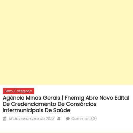
Sem Categoria
Agência Minas Gerais | Fhemig Abre Novo Edital
De Credenciamento De Consórcios
Intermunicipais De Saúde
Posted
Author
18 de novembro de 2023
Comment(0)
on