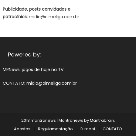
Publicidade, posts convidados e
patrocínios:
midia@oimeliga.com.br
Powered by:
MRNews:
jogos de hoje na TV
CONTATO: midia@oimeliga.com.br
2018 mantranews
|
Mantranews by
Mantrabrain
.
Apostas
Regulamentação
Futebol
CONTATO