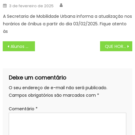
Author
Posted
3 de fevereiro de 2025
on
A Secretaria de Mobilidade Urbana informa a atualização nos
horários de ônibus a partir do dia 03/02/2025. Fique atento
às
Navegação
Alunos da rede municipal de Guaratinguetá participam da formatura do Programa Aluno Tutor na sede do Google em São Paulo
QUE HORAS COMEÇA TERRA E PAIXÃO E SUPERCINE?
de
Post
Deixe um comentário
O seu endereço de e-mail não será publicado.
Campos obrigatórios são marcados com
*
Comentário
*