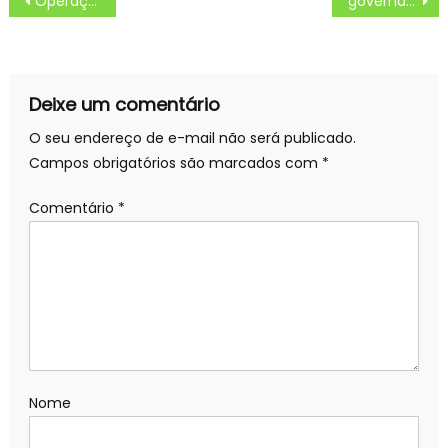
Operação SULMaSSP em MS apreende 56 toneladas de drogas e prende mais de 1,2 mil pessoas – Portal do Governo de Mato Grosso do Sul
governador confere andamento de obras e reformas de escolas em MS – Portal do Governo de Mato Grosso do Sul
de
Post
Deixe um comentário
O seu endereço de e-mail não será publicado.
Campos obrigatórios são marcados com
*
Comentário
*
Nome