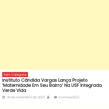
Sem Categoria
Instituto Cândida Vargas Lança Projeto
‘Maternidade Em Seu Bairro’ Na USF Integrada
Verde Vida
Posted
Author
16 de novembro de 2023
Comment(0)
on