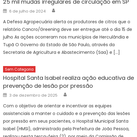
25 mil mudas irregulares de circulação em SP
Author
Posted
6 de julho de 2024
on
A Defesa Agropecuária alerta os produtores de citros que o
relatório Cancro/Greening deve ser entregue até o dia 15 de
julho As ações ocorreram nos municípios de Herculândia e
Tupã O Governo do Estado de São Paulo, através da
Secretaria de Agricultura e Abastecimento (Saa) e […]
Sem Categoria
Hospital Santa Isabel realiza ação educativa de
prevenção de lesão por pressão
Author
Posted
3 de dezembro de 2025
on
Com o objetivo de orientar e incentivar as equipes
assistenciais a manter o cuidado e a prevenção das lesões
por pressão em seus pacientes, o Hospital Municipal Santa
Isabel (HMSI), administrado pela Prefeitura de João Pessoa,
realizou nesta terça-feira (2), por meio da Comissão de