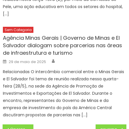
Pele, uma ação educativa em todos os setores do hospital,
[…]
Sem Categoria
Agência Minas Gerais | Governo de Minas e El
Salvador dialogam sobre parcerias nas áreas
de infraestrutura e turismo
Author
Posted
29 de maio de 2025
on
Relacionadas O intercâmbio comercial entre o Minas Gerais
e El Salvador foi tema de reunião realizada nessa quarta-
feira (28/5), na sede da Agência de Promoção de
Investimentos e Exportações de El Salvador. Durante o
encontro, representantes do Governo de Minas e da
empresa de investimento do país da América Central
discutiram propostas de parcerias nas […]
Navegação