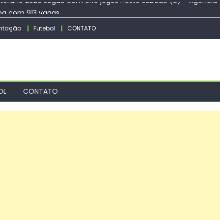
na com 913 vagas
aior avanço da Educação de João Pessoa no Ideb entre capitai
ntação
Futebol
CONTATO
rá ação de vacinação contra a Febre Amarela na região da Rocin
s e restringe cidadania por nascimento
rano 2026 segue com oito jogos neste sábado (8) – Agência d
OL
CONTATO