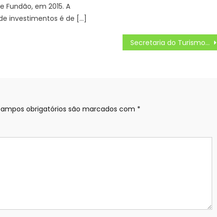
e Fundão, em 2015. A
de investimentos é de […]
Secretaria do Turismo divulga Plano Diretor de Turismo Revisional – Prefeitura Estância Turística Guaratinguetá
ampos obrigatórios são marcados com
*