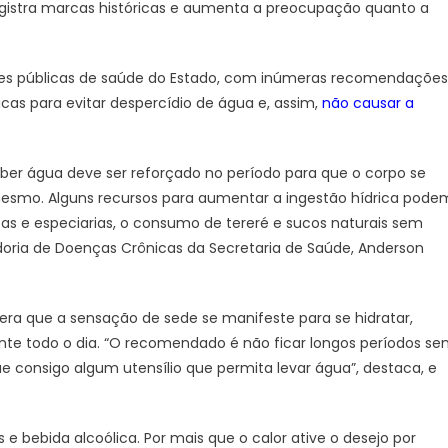
egistra marcas históricas e aumenta a preocupação quanto a
des públicas de saúde do Estado, com inúmeras recomendações
icas para evitar despercídio de água e, assim,
não causar a
ber água deve ser reforçado no período para que o corpo se
mesmo. Alguns recursos para aumentar a ingestão hídrica pode
as e especiarias, o consumo de tereré e sucos naturais sem
adoria de Doenças Crônicas da Secretaria de Saúde, Anderson
pera que a sensação de sede se manifeste para se hidratar,
rante todo o dia. “O recomendado é não ficar longos períodos s
egue consigo algum utensílio que permita levar água”, destaca, e
ins e bebida alcoólica. Por mais que o calor ative o desejo por