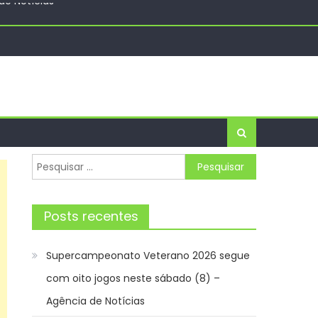
s do Nordeste
ha – Prefeitura Estância Turística Guaratinguetá
e Notícias
Pesquisar
por:
Posts recentes
Supercampeonato Veterano 2026 segue
com oito jogos neste sábado (8) –
Agência de Notícias