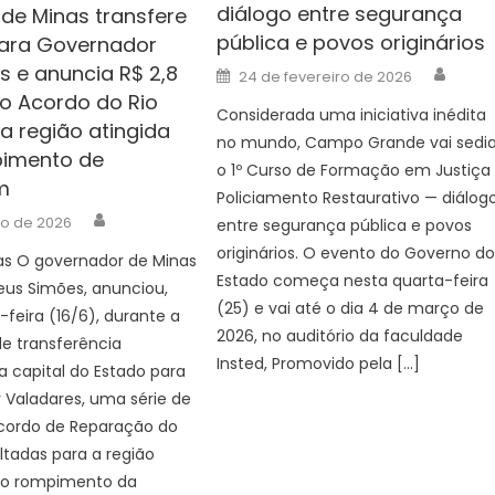
diálogo entre segurança
de Minas transfere
pública e povos originários
para Governador
Auth
s e anuncia R$ 2,8
Posted
24 de fevereiro de 2026
on
do Acordo do Rio
Considerada uma iniciativa inédita
a região atingida
no mundo, Campo Grande vai sedia
pimento de
o 1º Curso de Formação em Justiça
m
Policiamento Restaurativo — diálog
Author
ho de 2026
entre segurança pública e povos
originários. O evento do Governo d
as O governador de Minas
Estado começa nesta quarta-feira
eus Simões, anunciou,
(25) e vai até o dia 4 de março de
-feira (16/6), durante a
2026, no auditório da faculdade
e transferência
Insted, Promovido pela […]
da capital do Estado para
 Valadares, uma série de
cordo de Reparação do
ltadas para a região
elo rompimento da