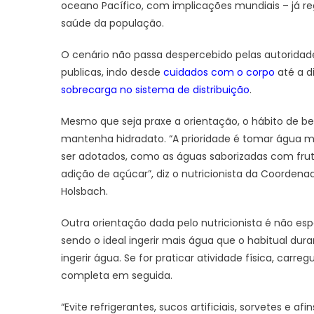
oceano Pacífico, com implicações mundiais – já r
saúde da população.
O cenário não passa despercebido pelas autorida
publicas, indo desde
cuidados com o corpo
até a d
sobrecarga no sistema de distribuição
.
Mesmo que seja praxe a orientação, o hábito de be
mantenha hidradato. “A prioridade é tomar água 
ser adotados, como as águas saborizadas com frut
adição de açúcar”, diz o nutricionista da Coorden
Holsbach.
Outra orientação dada pelo nutricionista é não es
sendo o ideal ingerir mais água que o habitual du
ingerir água. Se for praticar atividade física, carr
completa em seguida.
“Evite refrigerantes, sucos artificiais, sorvetes e af