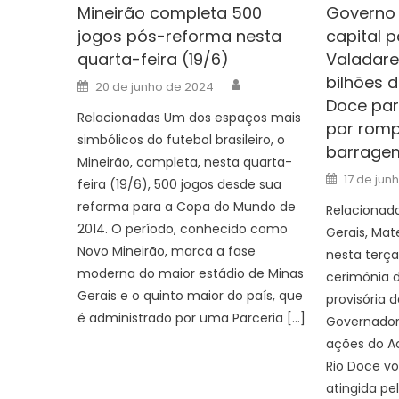
Mineirão completa 500
Governo 
jogos pós-reforma nesta
capital 
quarta-feira (19/6)
Valadare
bilhões 
Author
Posted
20 de junho de 2024
on
Doce par
Relacionadas Um dos espaços mais
por rom
simbólicos do futebol brasileiro, o
barrage
Mineirão, completa, nesta quarta-
Posted
17 de jun
feira (19/6), 500 jogos desde sua
on
reforma para a Copa do Mundo de
Relacionad
2014. O período, conhecido como
Gerais, Mat
Novo Mineirão, marca a fase
nesta terça
moderna do maior estádio de Minas
cerimônia d
Gerais e o quinto maior do país, que
provisória 
é administrado por uma Parceria […]
Governador
ações do A
Rio Doce vo
atingida p