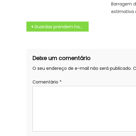
Barragem d
estimativa 
Navegação
Guardas prendem homem por desacato na Rodoviária Novo Rio – Prefeitura da Cidade do Rio de Janeiro
de
Post
Deixe um comentário
O seu endereço de e-mail não será publicado.
C
Comentário
*