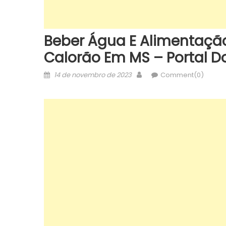
Beber Água E Alimentaçã
Calorão Em MS – Portal D
Posted
Author
14 de novembro de 2023
Comment(0)
on