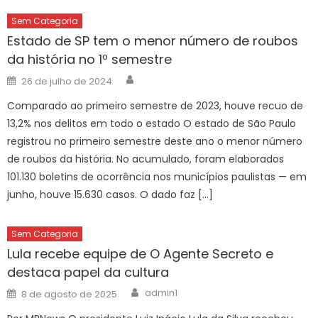
Sem Categoria
Estado de SP tem o menor número de roubos
da história no 1º semestre
Author
Posted
26 de julho de 2024
on
Comparado ao primeiro semestre de 2023, houve recuo de
13,2% nos delitos em todo o estado O estado de São Paulo
registrou no primeiro semestre deste ano o menor número
de roubos da história. No acumulado, foram elaborados
101.130 boletins de ocorrência nos municípios paulistas — em
junho, houve 15.630 casos. O dado faz […]
Sem Categoria
Lula recebe equipe de O Agente Secreto e
destaca papel da cultura
Author
Posted
admin1
8 de agosto de 2025
on