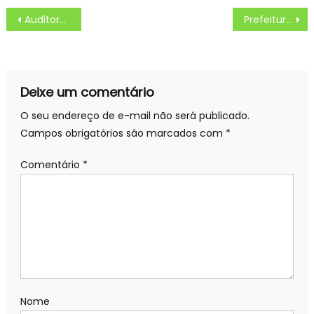
Navegação
Auditores do Estado compartilham conhecimento e capacitam servidores de MS – Portal do Governo de Mato Grosso do Sul
Prefeitura de Cuiab | Expediente nos rgos da administrao ser suspenso no feriado nacional de 15 de novembro; servios essenciais sero mantidos
de
Post
Deixe um comentário
O seu endereço de e-mail não será publicado.
Campos obrigatórios são marcados com
*
Comentário
*
Nome