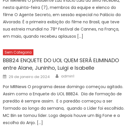
Por MRNews O presidente Luiz Inácio Lula da Silva recebeu,
nesta quinta-feira (7), membros da equipe e elenco do
filme O Agente Secreto, em sessão especial no Palácio da
Alvorada. É a primeira exibição do filme no Brasil, que teve
sua estreia mundial no 78º Festival de Cannes, na França,
em maio, quando recebeu aplausos […]
Sem Categoria
BBB24 ENQUETE DO UOL QUEM SERÁ ELIMINADO
entre Alane, Juninho, Luigi e Isabelle
Author
Posted
admin1
29 de janeiro de 2024
on
Por MRNews O programa desse domingo começou agitado.
Assim como a Enquete do UOL BBB24. Dia de formação de
paredão é sempre assim. E o paredão começou a ser
formado ao longo da semana, quando o Líder foi escolhido.
MC Bin se tornou líder. Logo depois houve um Big Fone e a
escolha do Anjo. […]