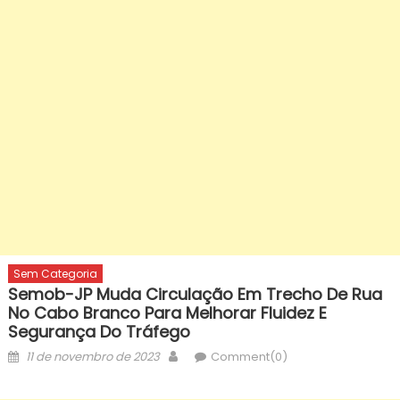
Sem Categoria
Semob-JP Muda Circulação Em Trecho De Rua
No Cabo Branco Para Melhorar Fluidez E
Segurança Do Tráfego
Posted
Author
11 de novembro de 2023
Comment(0)
on