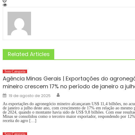
Related Articles
Sem Categoria
Agência Minas Gerais | Exportações do agroneg
mineiro crescem 17% no período de janeiro a julh
Author
Posted
19 de agosto de 2025
on
As exportações do agronegócio mineiro alcançaram US$ 11,4 bilhões, no ac
de janeiro a julho deste ano, com crescimento de 17% em relação ao mesmo 
de 2024, quando o montante havia sido de US$ 9,8 bilhões. Com esse resulta
Minas se consolidou como o terceiro maior exportador, respondendo por 12
receita do agro […]
Sem Categoria