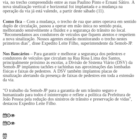
via, no trecho compreendido entre as ruas Paulino Pinto e Ernani Sátiro. A
nova sinalização vertical e horizontal foi implantada e a mudança na
operação da via já está valendo, a partir deste sábado (11).
Como fica
– Com a mudança, o trecho de rua que antes operava em sentido
duplo de circulação, passou a operar em mão única no sentido praia,
melhorando sensivelmente a fluidez e a segurança do trânsito no local.
“Recomendamos aos condutores de veículos que fiquem atentos e respeitem
a nova sinalização. Nossos agentes estarão monitorando o trecho nestes
primeiros dias”, disse Expedito Leite Filho, superintendente da Semob-JP.
Nos Bancários
– Para garantir e melhorar a segurança dos pedestres e
condutores de veículos que circulam na Rua Rosa Lima dos Santos,
principalmente próximo às escolas, a Divisão de Sistema Viário (DSV) da
Semob-JP implantou tachões e tachinhas nas aproximações das lombadas
físicas e faixas de pedestres. A DSV também implantou placas de
sinalização alertando da presença de faixas de pedestres em toda a extensão
da via.
“O trabalho da Semob-JP para a garantia de um trânsito seguro e
humanizado para todos é ininterrupto e reflete a política da Prefeitura de
João Pessoa pela redução dos sinistros de trânsito e preservação de vidas”,
destacou Expedito Leite Filho.