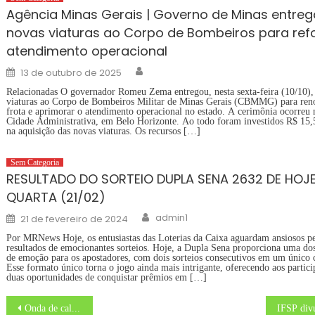
Agência Minas Gerais | Governo de Minas entreg
novas viaturas ao Corpo de Bombeiros para ref
atendimento operacional
Author
Posted
13 de outubro de 2025
on
Relacionadas O governador Romeu Zema entregou, nesta sexta-feira (10/10),
viaturas ao Corpo de Bombeiros Militar de Minas Gerais (CBMMG) para ren
frota e aprimorar o atendimento operacional no estado. A cerimônia ocorreu 
Cidade Administrativa, em Belo Horizonte. Ao todo foram investidos R$ 15,
na aquisição das novas viaturas. Os recursos […]
Sem Categoria
RESULTADO DO SORTEIO DUPLA SENA 2632 DE HOJ
QUARTA (21/02)
Author
Posted
admin1
21 de fevereiro de 2024
on
Por MRNews Hoje, os entusiastas das Loterias da Caixa aguardam ansiosos p
resultados de emocionantes sorteios. Hoje, a Dupla Sena proporciona uma dos
de emoção para os apostadores, com dois sorteios consecutivos em um único 
Esse formato único torna o jogo ainda mais intrigante, oferecendo aos partici
duas oportunidades de conquistar prêmios em […]
Navegação
Onda de calor: SP orienta a população sobre estresse térmico e riscos à saúde