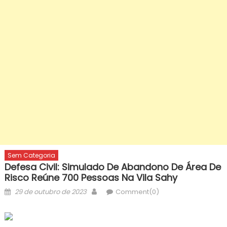
Sem Categoria
Defesa Civil: Simulado De Abandono De Área De
Risco Reúne 700 Pessoas Na Vila Sahy
Posted
Author
29 de outubro de 2023
Comment(0)
on