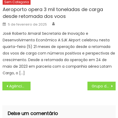
Sem Categoria
Aeroporto opera 3 mil toneladas de carga
desde retomada dos voos
Author
Posted
5 de fevereiro de 2025
on
José Roberto Amaral Secretaria de Inovação e
Desenvolvimento Econômico A SJK Airport celebrou nesta
quarta-feira (5) 21 meses de operação desde a retomada
dos voos de carga com números positivos e perspectivas de
crescimento. Desde a retomada da operação em 24 de
maio de 2023 em parceria com a companhia aérea Latam
Cargo, o […]
Navegação
Agência Minas Gerais | Desenvolvimento, direitos, participação e bem viver são temas da 5ª Conferência Estadual de Juventudes
Grupo de percussão da Emlur é ferramenta de educação ambiental
de
Post
Deixe um comentário