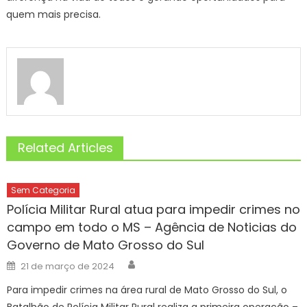
quem mais precisa.
Related Articles
Sem Categoria
Polícia Militar Rural atua para impedir crimes no
campo em todo o MS – Agência de Noticias do
Governo de Mato Grosso do Sul
Author
Posted
21 de março de 2024
on
Para impedir crimes na área rural de Mato Grosso do Sul, o
Batalhão de Polícia Militar Rural realiza a primeira operação –