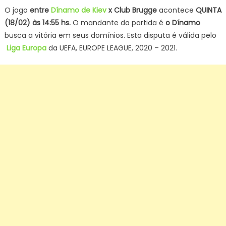
O jogo
entre
Dínamo de Kiev
x Club Brugge
acontece
QUINTA
(18/02) às 14:55 hs.
O mandante da partida é
o Dínamo
busca a vitória em seus domínios. Esta disputa é válida pelo
Liga Europa
da UEFA, EUROPE LEAGUE, 2020 – 2021.