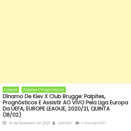
Futebol
Palpites E Prognósticos
Dínamo De Kiev X Club Brugge: Palpites,
Prognósticos E Assistir AO VIVO Pela Liga Europa
Da UEFA, EUROPE LEAGUE, 2020/21, QUINTA
(18/02)
Posted
Author
18 de fevereiro de 2021
admin1
Comment(0)
on