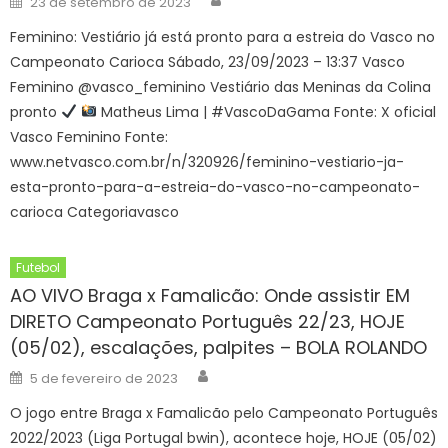
23 de setembro de 2023
on
Feminino: Vestiário já está pronto para a estreia do Vasco no
Campeonato Carioca Sábado, 23/09/2023 – 13:37 Vasco
Feminino @vasco_feminino Vestiário das Meninas da Colina
pronto
Matheus Lima | #VascoDaGama Fonte: X oficial
Vasco Feminino Fonte:
www.netvasco.com.br/n/320926/feminino-vestiario-ja-
esta-pronto-para-a-estreia-do-vasco-no-campeonato-
carioca Categoriavasco
Futebol
AO VIVO Braga x Famalicão: Onde assistir EM
DIRETO Campeonato Português 22/23, HOJE
(05/02), escalações, palpites – BOLA ROLANDO
Author
Posted
5 de fevereiro de 2023
on
O jogo entre Braga x Famalicão pelo Campeonato Português
2022/2023 (Liga Portugal bwin), acontece hoje, HOJE (05/02)