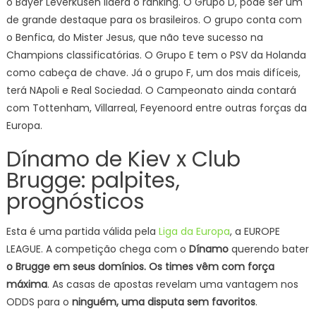
o Bayer Leverkusen lidera o ranking. O Grupo D, pode ser um
de grande destaque para os brasileiros. O grupo conta com
o Benfica, do Mister Jesus, que não teve sucesso na
Champions classificatórias. O Grupo E tem o PSV da Holanda
como cabeça de chave. Já o grupo F, um dos mais difíceis,
terá NApoli e Real Sociedad. O Campeonato ainda contará
com Tottenham, Villarreal, Feyenoord entre outras forças da
Europa.
Dínamo de Kiev x Club
Brugge: palpites,
prognósticos
Esta é uma partida válida pela
Liga da Europa
, a EUROPE
LEAGUE. A competição chega com o
Dínamo
querendo bater
o Brugge
em seus domínios. Os times vêm com força
máxima
. As casas de apostas revelam uma vantagem nos
ODDS para o
ninguém, uma disputa sem favoritos
.