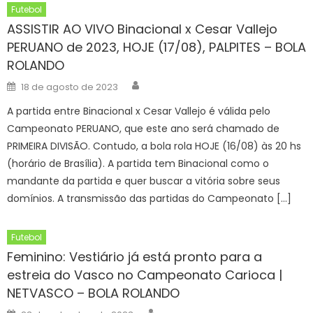
Futebol
ASSISTIR AO VIVO Binacional x Cesar Vallejo
PERUANO de 2023, HOJE (17/08), PALPITES – BOLA
ROLANDO
Author
Posted
18 de agosto de 2023
on
A partida entre Binacional x Cesar Vallejo é válida pelo
Campeonato PERUANO, que este ano será chamado de
PRIMEIRA DIVISÃO. Contudo, a bola rola HOJE (16/08) às 20 hs
(horário de Brasília). A partida tem Binacional como o
mandante da partida e quer buscar a vitória sobre seus
domínios. A transmissão das partidas do Campeonato […]
Futebol
Feminino: Vestiário já está pronto para a
estreia do Vasco no Campeonato Carioca |
NETVASCO – BOLA ROLANDO
Author
Posted