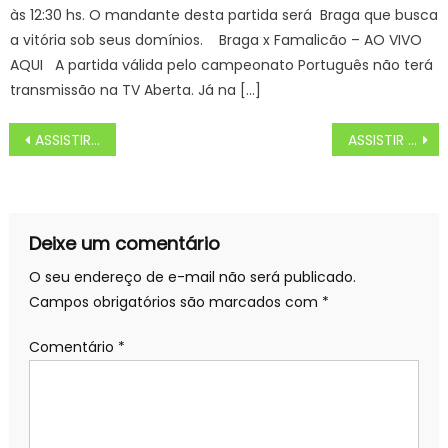
às 12:30 hs. O mandante desta partida será Braga que busca
a vitória sob seus domínios. Braga x Famalicão – AO VIVO
AQUI A partida válida pelo campeonato Português não terá
transmissão na TV Aberta. Já na […]
Navegação
ASSISTIR Treze x América-RN FC AO VIVO, Grátis na TV ou Online, Amistoso Nacional, hoje, QUINTA (18/02)
ASSISTIR Betis x Getafe AO VIVO na TV e online pelo Campeonato Espanhol 20/21, HOJE (19/02)
de
Post
Deixe um comentário
O seu endereço de e-mail não será publicado.
Campos obrigatórios são marcados com
*
Comentário
*