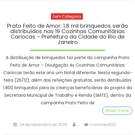
Sem Categoria
Prato Feito de Amor: 1,8 mil brinquedos serão
distribuídos nas 19 Cozinhas Comunitárias
Cariocas – Prefeitura da Cidade do Rio de
Janeiro
A distribuição de brinquedos faz parte da campanha Prato
Feito de Amor – Divulgação As Cozinhas Comunitárias
Cariocas terão este ano um Natal diferente. Nesta segunda-
feira (25/12), além das refeições gratuitas, serão distribuídos
1.800 brinquedos para as crianças beneficiárias do projeto da
Secretaria Municipal de Trabalho e Renda (SMTE), dentro da
campanha Prato Feito de
Read more
Posted
Author
24 de dezembro de 2023
Comment(0)
on