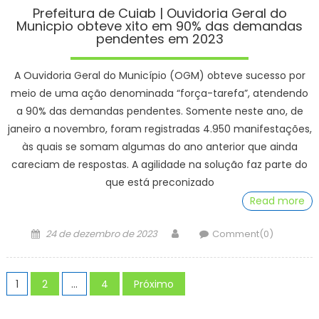
Prefeitura de Cuiab | Ouvidoria Geral do
Municpio obteve xito em 90% das demandas
pendentes em 2023
A Ouvidoria Geral do Município (OGM) obteve sucesso por
meio de uma ação denominada “força-tarefa”, atendendo
a 90% das demandas pendentes. Somente neste ano, de
janeiro a novembro, foram registradas 4.950 manifestações,
às quais se somam algumas do ano anterior que ainda
careciam de respostas. A agilidade na solução faz parte do
que está preconizado
Read more
Posted
Author
24 de dezembro de 2023
Comment(0)
on
Paginação
1
2
…
4
Próximo
de