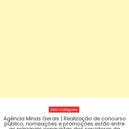
Sem Categoria
Agência Minas Gerais | Realização de concurso
público, nomeações e promoções estão entre
as principais conquistas dos servidores da