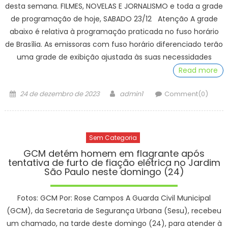
desta semana. FILMES, NOVELAS E JORNALISMO e toda a grade
de programação de hoje, SABADO 23/12 Atenção A grade
abaixo é relativa à programação praticada no fuso horário
de Brasília. As emissoras com fuso horário diferenciado terão
uma grade de exibição ajustada às suas necessidades
Read more
Posted
Author
24 de dezembro de 2023
admin1
Comment(0)
on
Sem Categoria
GCM detém homem em flagrante após
tentativa de furto de fiação elétrica no Jardim
São Paulo neste domingo (24)
Fotos: GCM Por: Rose Campos A Guarda Civil Municipal
(GCM), da Secretaria de Segurança Urbana (Sesu), recebeu
um chamado, na tarde deste domingo (24), para atender à