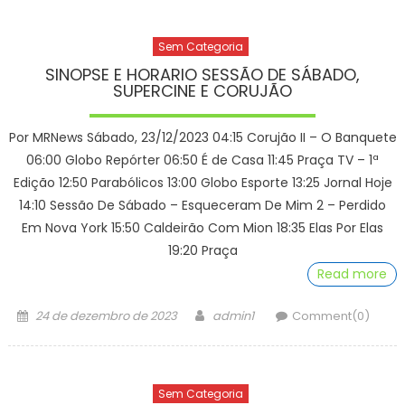
Sem Categoria
SINOPSE E HORARIO SESSÃO DE SÁBADO,
SUPERCINE E CORUJÃO
Por MRNews Sábado, 23/12/2023 04:15 Corujão II – O Banquete
06:00 Globo Repórter 06:50 É de Casa 11:45 Praça TV – 1ª
Edição 12:50 Parabólicos 13:00 Globo Esporte 13:25 Jornal Hoje
14:10 Sessão De Sábado – Esqueceram De Mim 2 – Perdido
Em Nova York 15:50 Caldeirão Com Mion 18:35 Elas Por Elas
19:20 Praça
Read more
Posted
Author
24 de dezembro de 2023
admin1
Comment(0)
on
Sem Categoria