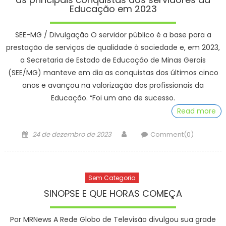
Educação em 2023
SEE-MG / Divulgação O servidor público é a base para a
prestação de serviços de qualidade à sociedade e, em 2023,
a Secretaria de Estado de Educação de Minas Gerais
(SEE/MG) manteve em dia as conquistas dos últimos cinco
anos e avançou na valorização dos profissionais da
Educação. “Foi um ano de sucesso.
Read more
Posted
Author
24 de dezembro de 2023
Comment(0)
on
Sem Categoria
SINOPSE E QUE HORAS COMEÇA
Por MRNews A Rede Globo de Televisão divulgou sua grade