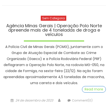
on
Sem Categoria
Agência Minas Gerais | Operação Polo Norte
apreende mais de 4 toneladas de droga e
veículos
A Polícia Civil de Minas Gerais (PCMG), juntamente com o
Grupo de Atuação Especial de Combate ao Crime
Organizado (Gaeco) e a Polícia Rodoviária Federal (PRF)
deflagraram a Operação Polo Norte, na rodovia MG-050, na
cidade de Formiga, na sexta-feira (22/12). Na ação foram
apreendidas aproximadamente 4,5 toneladas de maconha,
uma carreta e dois veículos.
Read more
Posted
Author
24 de dezembro de 2023
Comment(0)
on