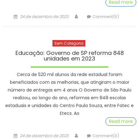
Read more
Posted
Author
24 de dezembro de 2023
Comment(0)
on
Sem Categoria
Educação: Governo de SP reforma 848
unidades em 2023
Cerca de 520 mil alunos da rede estadual foram
beneficiados com as melhorias, que atingiram o maior
número de entregas em 4 anos O Governo de São Paulo
realizou, ao longo do ano, reformas em 848 escolas
estaduais e unidades do Centro Paula Souza, entre Fatec e
Etecs. Ao
Read more
Posted
Author
24 de dezembro de 2023
Comment(0)