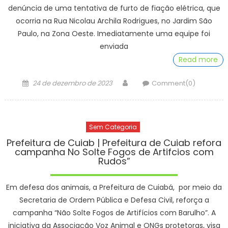
denúncia de uma tentativa de furto de fiação elétrica, que
ocorria na Rua Nicolau Archila Rodrigues, no Jardim São
Paulo, na Zona Oeste. Imediatamente uma equipe foi
enviada
Read more
Posted
Author
24 de dezembro de 2023
Comment(0)
on
Sem Categoria
Prefeitura de Cuiab | Prefeitura de Cuiab refora
campanha No Solte Fogos de Artifcios com
Rudos”
Em defesa dos animais, a Prefeitura de Cuiabá, por meio da
Secretaria de Ordem Pública e Defesa Civil, reforça a
campanha “Não Solte Fogos de Artifícios com Barulho”. A
iniciativa da Associação Voz Animal e ONGs protetoras, visa